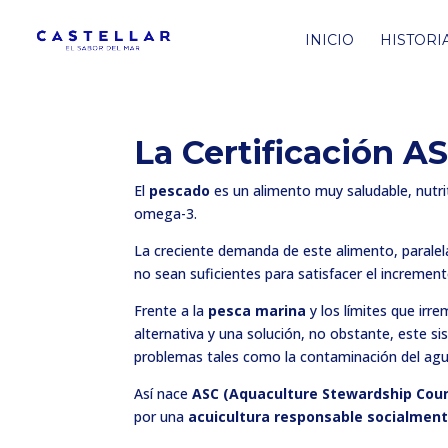
INICIO
HISTORI
La Certificación A
El
pescado
es un alimento muy saludable, nutrit
omega-3.
La creciente demanda de este alimento, paralel
no sean suficientes para satisfacer el increme
Frente a la
pesca marina
y los límites que irr
alternativa y una solución, no obstante, este 
problemas tales como la contaminación del agua
Así nace
ASC (Aquaculture Stewardship Coun
por una
acuicultura responsable socialment