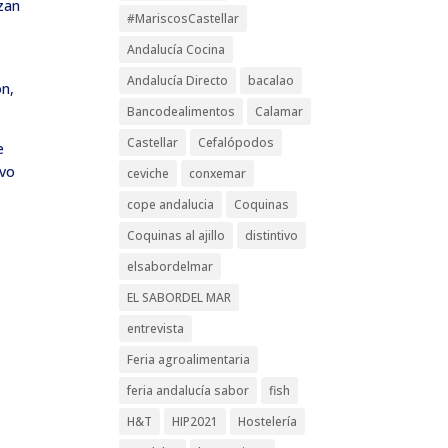
zan
#MariscosCastellar
Andalucía Cocina
Andalucía Directo
bacalao
ón,
Bancodealimentos
Calamar
Castellar
Cefalópodos
e
ivo
ceviche
conxemar
cope andalucia
Coquinas
Coquinas al ajillo
distintivo
elsabordelmar
EL SABORDEL MAR
entrevista
Feria agroalimentaria
feria andalucía sabor
fish
H&T
HIP2021
Hostelería