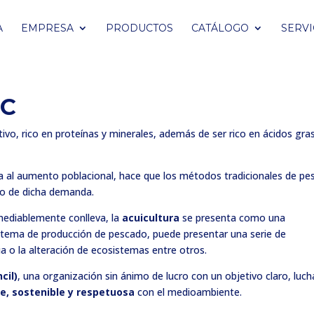
A
EMPRESA
PRODUCTOS
CATÁLOGO
SERVI
SC
ivo, rico en proteínas y minerales, además de ser rico en ácidos gra
a al aumento poblacional, hace que los métodos tradicionales de pe
nto de dicha demanda.
emediablemente conlleva, la
acuicultura
se presenta como una
sistema de producción de pescado, puede presentar una serie de
 o la alteración de ecosistemas entre otros.
cil)
, una organización sin ánimo de lucro con un objetivo claro, luch
e, sostenible y respetuosa
con el medioambiente.