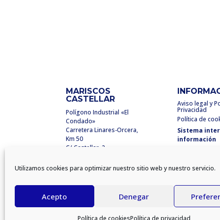
MARISCOS
INFORMA
CASTELLAR
Aviso legal y Po
Privacidad
Polígono Industrial «El
Política de coo
Condado»
Carretera Linares-Orcera,
Sistema inte
Km 50
información
C/ Castellar, 2
23250 Santisteban del
Puerto
Utilizamos cookies para optimizar nuestro sitio web y nuestro servicio.
(Jaén) España
info@mariscoscastellar.es
Acepto
Denegar
Prefere
Política de cookies
Política de privacidad