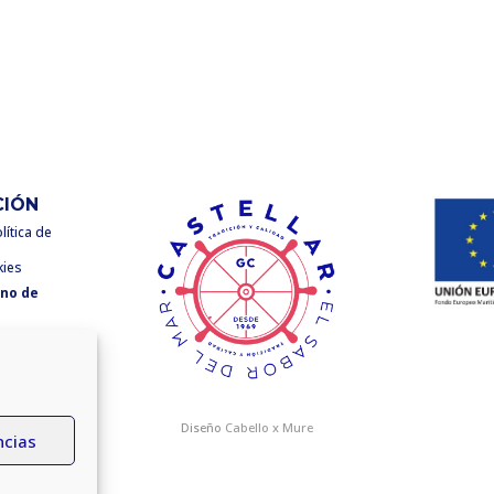
CIÓN
lítica de
kies
rno de
Diseño
Cabello x Mure
ncias