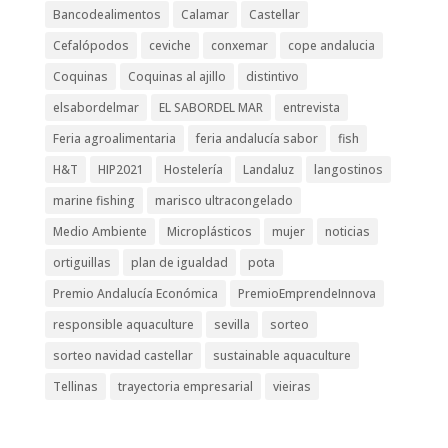
Bancodealimentos
Calamar
Castellar
Cefalópodos
ceviche
conxemar
cope andalucia
Coquinas
Coquinas al ajillo
distintivo
elsabordelmar
EL SABORDEL MAR
entrevista
Feria agroalimentaria
feria andalucía sabor
fish
H&T
HIP2021
Hostelería
Landaluz
langostinos
marine fishing
marisco ultracongelado
Medio Ambiente
Microplásticos
mujer
noticias
ortiguillas
plan de igualdad
pota
Premio Andalucía Económica
PremioEmprendeInnova
responsible aquaculture
sevilla
sorteo
sorteo navidad castellar
sustainable aquaculture
Tellinas
trayectoria empresarial
vieiras