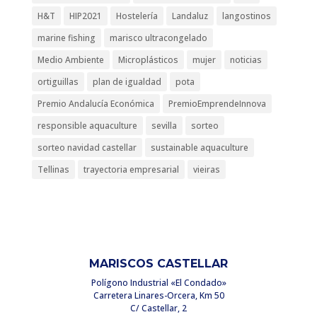
H&T
HIP2021
Hostelería
Landaluz
langostinos
marine fishing
marisco ultracongelado
Medio Ambiente
Microplásticos
mujer
noticias
ortiguillas
plan de igualdad
pota
Premio Andalucía Económica
PremioEmprendeInnova
responsible aquaculture
sevilla
sorteo
sorteo navidad castellar
sustainable aquaculture
Tellinas
trayectoria empresarial
vieiras
MARISCOS CASTELLAR
Polígono Industrial «El Condado»
Carretera Linares-Orcera, Km 50
C/ Castellar, 2