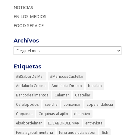
NOTICIAS
EN LOS MEDIOS
FOOD SERVICE
Archivos
Archivos
Etiquetas
#ElSaborDelMar
#MariscosCastellar
Andalucía Cocina
Andalucía Directo
bacalao
Bancodealimentos
Calamar
Castellar
Cefalópodos
ceviche
conxemar
cope andalucia
Coquinas
Coquinas al ajillo
distintivo
elsabordelmar
EL SABORDEL MAR
entrevista
Feria agroalimentaria
feria andalucía sabor
fish