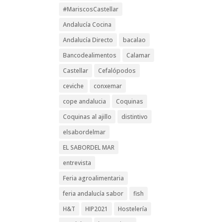
#MariscosCastellar
Andalucía Cocina
Andalucía Directo
bacalao
Bancodealimentos
Calamar
Castellar
Cefalópodos
ceviche
conxemar
cope andalucia
Coquinas
Coquinas al ajillo
distintivo
elsabordelmar
EL SABORDEL MAR
entrevista
Feria agroalimentaria
feria andalucía sabor
fish
H&T
HIP2021
Hostelería