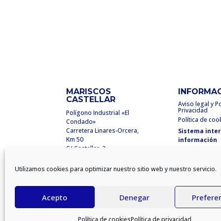
MARISCOS
INFORMA
CASTELLAR
Aviso legal y Po
Privacidad
Polígono Industrial «El
Política de coo
Condado»
Carretera Linares-Orcera,
Sistema inte
Km 50
información
C/ Castellar, 2
23250 Santisteban del
Puerto
Utilizamos cookies para optimizar nuestro sitio web y nuestro servicio.
(Jaén) España
info@mariscoscastellar.es
Acepto
Denegar
Prefere
Política de cookies
Política de privacidad