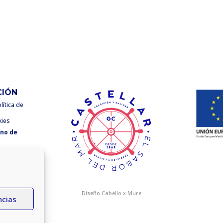
CIÓN
lítica de
kies
rno de
Diseño
Cabello x Mure
ncias