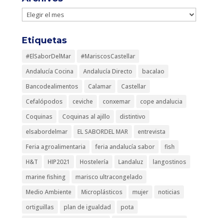
Archivos
Etiquetas
#ElSaborDelMar
#MariscosCastellar
Andalucía Cocina
Andalucía Directo
bacalao
Bancodealimentos
Calamar
Castellar
Cefalópodos
ceviche
conxemar
cope andalucia
Coquinas
Coquinas al ajillo
distintivo
elsabordelmar
EL SABORDEL MAR
entrevista
Feria agroalimentaria
feria andalucía sabor
fish
H&T
HIP2021
Hostelería
Landaluz
langostinos
marine fishing
marisco ultracongelado
Medio Ambiente
Microplásticos
mujer
noticias
ortiguillas
plan de igualdad
pota