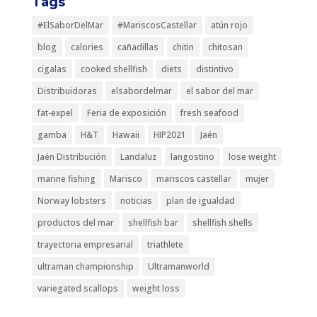
Tags
#ElSaborDelMar
#MariscosCastellar
atún rojo
blog
calories
cañadillas
chitin
chitosan
cigalas
cooked shellfish
diets
distintivo
Distribuidoras
elsabordelmar
el sabor del mar
fat-expel
Feria de exposición
fresh seafood
gamba
H&T
Hawaii
HIP2021
Jaén
Jaén Distribución
Landaluz
langostino
lose weight
marine fishing
Marisco
mariscos castellar
mujer
Norway lobsters
noticias
plan de igualdad
productos del mar
shellfish bar
shellfish shells
trayectoria empresarial
triathlete
ultraman championship
Ultramanworld
variegated scallops
weight loss