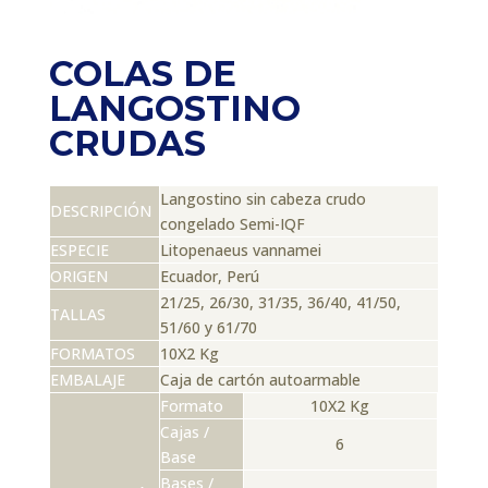
COLAS DE
LANGOSTINO
CRUDAS
Langostino sin cabeza crudo
DESCRIPCIÓN
congelado Semi-IQF
ESPECIE
Litopenaeus vannamei
ORIGEN
Ecuador, Perú
21/25, 26/30, 31/35, 36/40, 41/50,
TALLAS
51/60 y 61/70
FORMATOS
10X2 Kg
EMBALAJE
Caja de cartón autoarmable
Formato
10X2 Kg
Cajas /
6
Base
Bases /