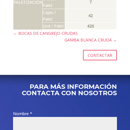
7
PALETIZACIÓN
Palet
Cajas /
42
Palet
Und / Palet
420
←
BOCAS DE CANGREJO CRUDAS
GAMBA BLANCA CRUDA
→
CONTACTAR
PARA MÁS INFORMACIÓN
CONTACTA CON NOSOTROS
Nombre *