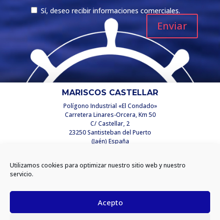
Sí, deseo recibir informaciones comerciales.
MARISCOS CASTELLAR
Polígono Industrial «El Condado»
Carretera Linares-Orcera, Km 50
C/ Castellar, 2
23250 Santisteban del Puerto
(Jaén) España
info@mariscoscastellar.es
Utilizamos cookies para optimizar nuestro sitio web y nuestro
INFORMACIÓN
servicio.
Aviso legal y Política de Privacidad
Política de cookies
Acepto
Sistema interno de información