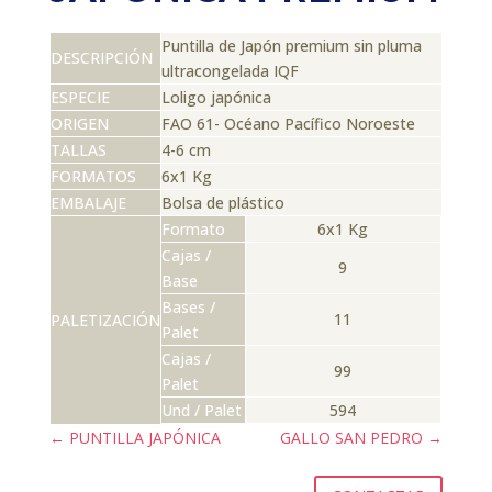
Puntilla de Japón premium sin pluma
DESCRIPCIÓN
ultracongelada IQF
ESPECIE
Loligo japónica
ORIGEN
FAO 61- Océano Pacífico Noroeste
TALLAS
4-6 cm
FORMATOS
6x1 Kg
EMBALAJE
Bolsa de plástico
Formato
6x1 Kg
Cajas /
9
Base
Bases /
11
PALETIZACIÓN
Palet
Cajas /
99
Palet
Und / Palet
594
←
PUNTILLA JAPÓNICA
GALLO SAN PEDRO
→